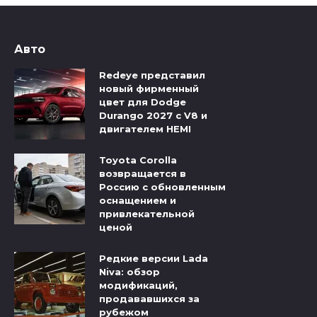
Авто
Redeye представил
новый фирменный
цвет для Dodge
Durango 2027 с V8 и
двигателем HEMI
Toyota Corolla
возвращается в
Россию с обновленным
оснащением и
привлекательной
ценой
Редкие версии Lada
Niva: обзор
модификаций,
продававшихся за
рубежом