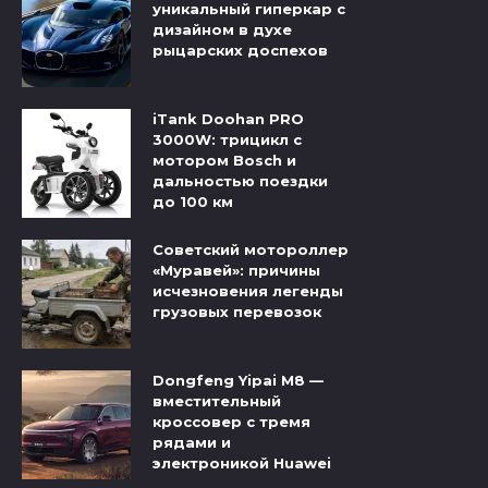
уникальный гиперкар с
дизайном в духе
рыцарских доспехов
iTank Doohan PRO
3000W: трицикл с
мотором Bosch и
дальностью поездки
до 100 км
Советский мотороллер
«Муравей»: причины
исчезновения легенды
грузовых перевозок
Dongfeng Yipai M8 —
вместительный
кроссовер с тремя
рядами и
электроникой Huawei