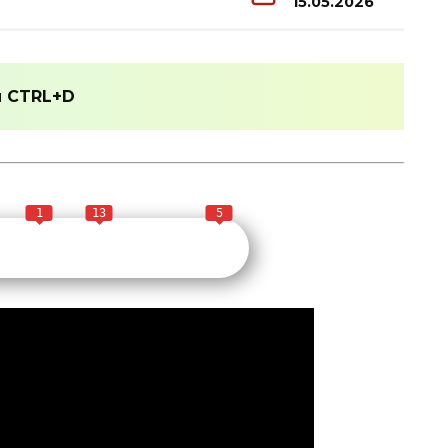
15.05.2026
и
CTRL+D
1
13
5