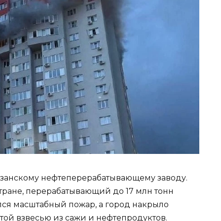
занскому нефтеперерабатывающему заводу.
тране, перерабатывающий до 17 млн тонн
лся масштабный пожар, а город накрыло
ой взвесью из сажи и нефтепродуктов.