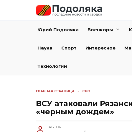
Перейти
к
содержанию
Юрий Подоляка
Военкоры
К
Наука
Спорт
Интересное
Ма
Технологии
ГЛАВНАЯ СТРАНИЦА
»
СВО
ВСУ атаковали Рязанс
«черным дождем»
АВТОР