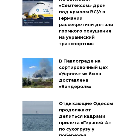
«Семтексом» дрон
под крылом ВСУ: в
Германии
рассекретили детали
громкого покушения
на украинский
транспортник
В Павлограде на
сортировочный цех
«Укрпочты» была
доставлена
«Бандероль»
Отдыхающие Одессы
продолжают
делиться кадрами
прилета «Гераней-4»
по сухогрузу у
побережья