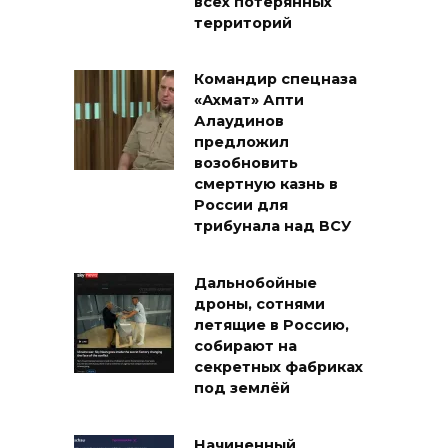
всех потерянных
территорий
Командир спецназа
«Ахмат» Апти
Алаудинов
предложил
возобновить
смертную казнь в
России для
трибунала над ВСУ
Дальнобойные
дроны, сотнями
летящие в Россию,
собирают на
секретных фабриках
под землёй
Начиненный