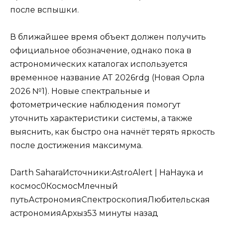
после вспышки.
В ближайшее время объект должен получить
официальное обозначение, однако пока в
астрономических каталогах используется
временное название AT 2026rdg (Новая Орла
2026 №1). Новые спектральные и
фотометрические наблюдения помогут
уточнить характеристики системы, а также
выяснить, как быстро она начнёт терять яркость
после достижения максимума.
Darth Sahara
Источники:
AstroAlert | На
Наука и
космос
0
Космос
Млечный
путь
Астрономия
Спектроскопия
Любительская
астрономия
Архыз
53 минуты назад