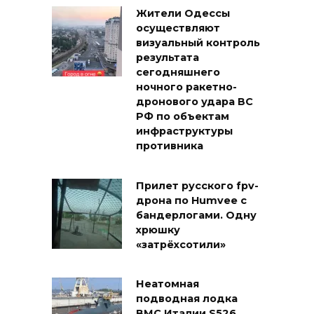
Жители Одессы
осуществляют
визуальный контроль
результата
сегодняшнего
ночного ракетно-
дронового удара ВС
РФ по объектам
инфраструктуры
противника
Прилет русского fpv-
дрона по Humvee с
бандерлогами. Одну
хрюшку
«затрёхсотили»
Неатомная
подводная лодка
ВМС Италии S526