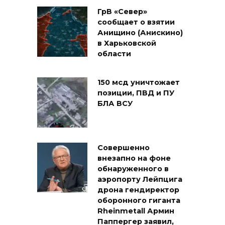
ГрВ «Север»
сообщает о взятии
Анищино (Анискино)
в Харьковской
области
150 мсд уничтожает
позиции, ПВД и ПУ
БЛА ВСУ
Совершенно
внезапно на фоне
обнаруженного в
аэропорту Лейпцига
дрона гендиректор
оборонного гиганта
Rheinmetall Армин
Паппергер заявил,