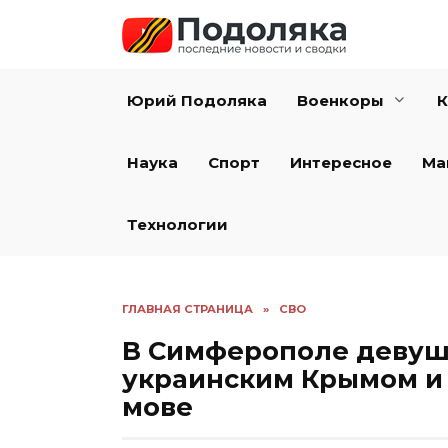
Перейти
к
содержанию
Юрий Подоляка
Военкоры
К
Наука
Спорт
Интересное
Ма
Технологии
ГЛАВНАЯ СТРАНИЦА
»
СВО
В Симферополе девушк
украинским Крымом и
мове