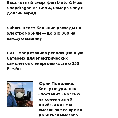
Бюджетный смартфон Moto G Max:
Snapdragon 6s Gen 4, камера Sony и
долгий заряд
Subaru несет большие расходы на
электромобили — до $10,000 на
каждую машину
CATL представила революционную
батарею для электрических
самолетов с энергоемкостью 350
Вт·ч/кг
Юрий Подоляка:
Киеву не удалось
«поставить Россию
на колени за 40
дней», а вот мы
смогли за это время
добиться многого