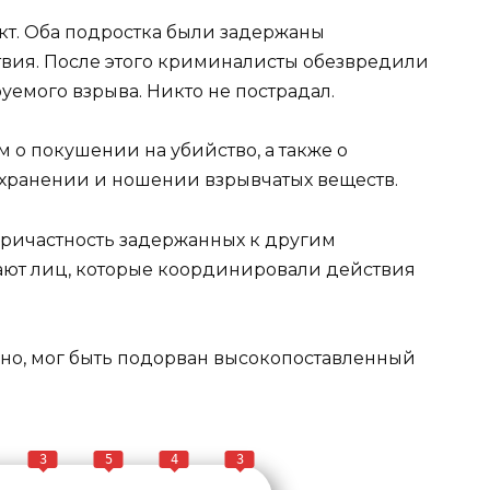
кт. Оба подростка были задержаны
вия. После этого криминалисты обезвредили
емого взрыва. Никто не пострадал.
м о покушении на убийство, а также о
 хранении и ношении взрывчатых веществ.
ричастность задержанных к другим
ают лиц, которые координировали действия
ьно, мог быть подорван высокопоставленный
3
5
4
3