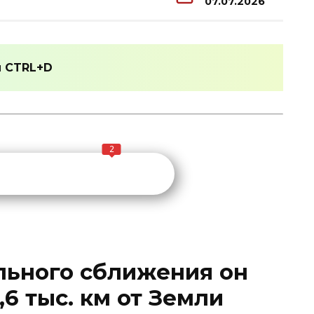
07.07.2026
и
CTRL+D
2
льного сближения он
,6 тыс. км от Земли