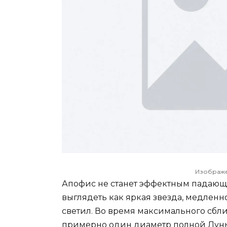
Изображен
Апофис не станет эффектным падающ
выглядеть как яркая звезда, медлен
светил. Во время максимального сбл
примерно один диаметр полной Луны