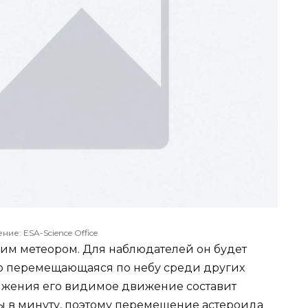
ие: ESA-Science Office
им метеором. Для наблюдателей он будет
но перемещающаяся по небу среди других
ижения его видимое движение составит
 в минуту, поэтому перемещение астероида