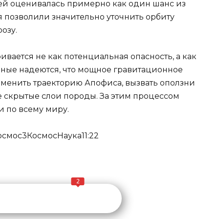
лей оценивалась примерно как один шанс из
 позволили значительно уточнить орбиту
озу.
вается не как потенциальная опасность, а как
еные надеются, что мощное гравитационное
менить траекторию Апофиса, вызвать оползни
е скрытые слои породы. За этим процессом
и по всему миру.
осмос
3
Космос
Наука
11:22
2