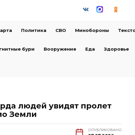
арта
Политика
СВО
Минобороны
Текст
гнитные бури
Вооружение
Еда
Здоровье
арда людей увидят пролет
мо Земли
ОПУБЛИКОВАНО