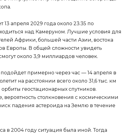
опа.
13 апреля 2029 года около 23:35 по
аходиться над Камеруном. Лучшие условия для
телей Африки, большей части Азии, востока
в Европы. В общей сложности увидеть
могут около 3,9 миллиардов человек.
подойдет примерно через час — 14 апреля в
летит на расстоянии всего около 31,6 тыс. км
е орбиты геостационарных спутников.
е, вероятность столкновения с космическими
риск падения астероида на Землю в течение
а в 2004 году ситуация была иной. Тогда