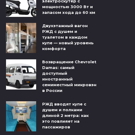
электроскутер с
мощностью 3000 Вт и
запасом хода до 60 км
Двухэтажный вагон
РЖД с душем и
туалетом в каждом
купе — новый уровень
комфорта
Возвращение Chevrolet
Damas: самый
доступный
иностранный
семиместный микровэн
в России
РЖД вводят купе с
душем и полками
длиной 2 метра: как
это повлияет на
пассажиров