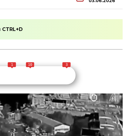
03.06.2026
и
CTRL+D
1
10
3