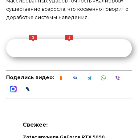
массированных ударов точность «Калибров»
существенно возросла, что косвенно говорит о
доработке системы наведения.
3
1
Поделись видео:
Свежее:
Zotac вручила GeForce RTX 5090