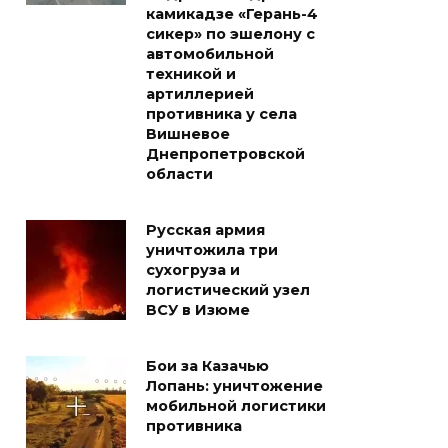
камикадзе «Герань-4
сикер» по эшелону с
автомобильной
техникой и
артиллерией
противника у села
Вишневое
Днепропетровской
области
Русская армия
уничтожила три
сухогруза и
логистический узел
ВСУ в Изюме
Бои за Казачью
Лопань: уничтожение
мобильной логистики
противника