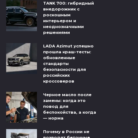
TANK 700: гибридный
внедорожник с
роскошным
интерьером и
неоднозначными
решениями
LADA Azimut успешно
прошла краш-тесты:
обновленные
стандарты
безопасности для
российских
кроссоверов
Черное масло после
замены: когда это
повод для
беспокойства, а когда
— норма
Почему в России не
возводят бетонные