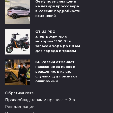
Geely повысила цены
на четыре кроссовера
в России: подробности
изменений
GT U2 PRO:
электроскутер с
мотором 1500 Вт и
запасом хода до 80 км
для города и трассы
ВС России отменяет
наказание за пьяное
вождение: в каких
случаях суд признают
ошибочным
Обратная связь
Правообладателям и правила сайта
Рекомендации