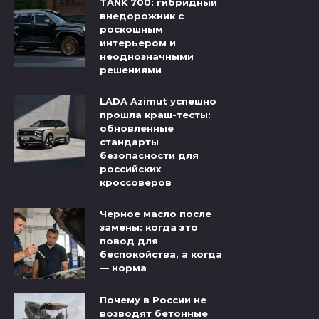
TANK 700: гибридный
внедорожник с
роскошным
интерьером и
неоднозначными
решениями
LADA Azimut успешно
прошла краш-тесты:
обновленные
стандарты
безопасности для
российских
кроссоверов
Черное масло после
замены: когда это
повод для
беспокойства, а когда
— норма
Почему в России не
возводят бетонные