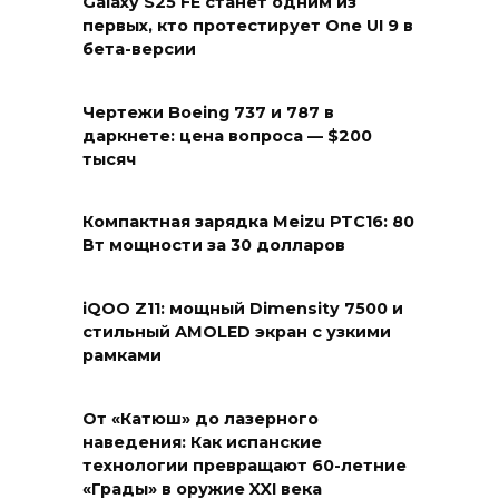
Galaxy S25 FE станет одним из
первых, кто протестирует One UI 9 в
бета-версии
Чертежи Boeing 737 и 787 в
даркнете: цена вопроса — $200
тысяч
Компактная зарядка Meizu PTC16: 80
Вт мощности за 30 долларов
iQOO Z11: мощный Dimensity 7500 и
стильный AMOLED экран с узкими
рамками
От «Катюш» до лазерного
наведения: Как испанские
технологии превращают 60-летние
«Грады» в оружие XXI века