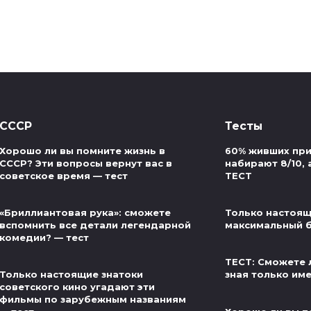
СССР
Тесты
Хорошо ли вы помните жизнь в
60% живших при
СССР? Эти вопросы вернут вас в
набирают 8/10, 
советское время — тест
ТЕСТ
«Бриллиантовая рука»: сможете
Только настоящ
вспомнить все детали легендарной
максимальный б
комедии? — тест
ТЕСТ: Сможете 
Только настоящие знатоки
зная только им
советского кино угадают эти
фильмы по зарубежным названиям