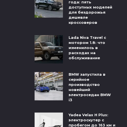
года: пять
доступных моделей
для бездорожья
дешевле
кроссоверов
Lada Niva Travel с
мотором 1.8: что
изменилось в
расходах на
обслуживание
BMW запустила в
серийное
производство
новейший
электроседан BMW
i3
Yadea Velax H Plus:
электроскутер с
пробегом до 163 км и