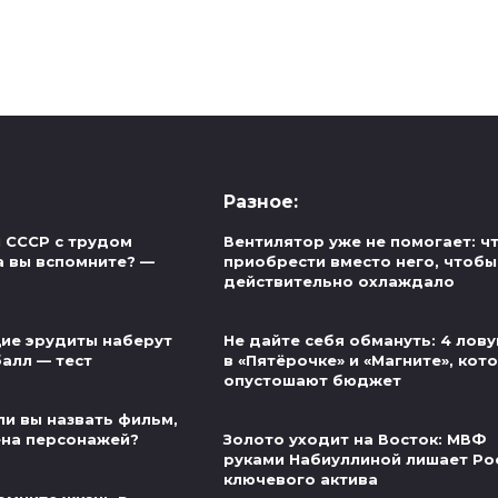
Разное:
 СССР с трудом
Вентилятор уже не помогает: ч
а вы вспомните? —
приобрести вместо него, чтобы
действительно охлаждало
ие эрудиты наберут
Не дайте себя обмануть: 4 лов
алл — тест
в «Пятёрочке» и «Магните», кот
опустошают бюджет
ли вы назвать фильм,
ена персонажей?
Золото уходит на Восток: МВФ
руками Набиуллиной лишает Ро
ключевого актива