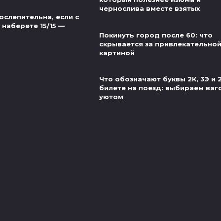
чернослива вместе взятых
ослепительна, если с
наберете 15/15 —
Покинуть город после 60: что
скрывается за привлекательно
картиной
Что обозначают буквы 2К, 3Э и 
билете на поезд: выбираем ваг
уютом