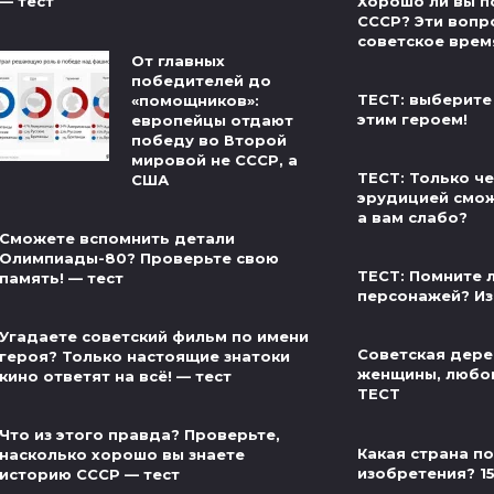
Хорошо ли вы п
— тест
СССР? Эти вопр
советское врем
От главных
победителей до
ТЕСТ: выберите
«помощников»:
этим героем!
европейцы отдают
победу во Второй
мировой не СССР, а
ТЕСТ: Только ч
США
эрудицией сможе
а вам слабо?
Сможете вспомнить детали
Олимпиады-80? Проверьте свою
ТЕСТ: Помните л
память! — тест
персонажей? Из
Угадаете советский фильм по имени
Советская дере
героя? Только настоящие знатоки
женщины, любов
кино ответят на всё! — тест
ТЕСТ
Что из этого правда? Проверьте,
Какая страна п
насколько хорошо вы знаете
изобретения? 1
историю СССР — тест