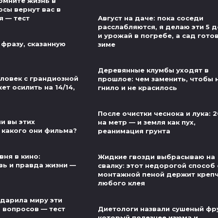
омните жизнь в
осы вернут вас в
я — тест
Август на даче: пока соседи
расслабляются, я делаю эти 5 
и урожай в погребе, а сад готов
 фразу, сказанную
зиме
Деревянные клумбы уходят в
еловек с грандиозной
прошлое: чем заменить, чтобы 
т осилить на 14/14,
гнило и не красилось
После очистки чеснока и лука: 2
и вы этих
на метр — и земля как пух,
 какого они фильма?
реанимация грунта
вня в кино:
Жидкие гвозди выбрасываю на
ь и правда жизни —
свалку: этот недорогой способ 
монтажной пеной держит креп
любого клея
одарила миру эти
5 вопросов — тест
Диетологи назвали сушеный фру
который полезнее изюма и