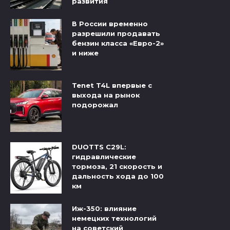
развития
В России временно
разрешили продавать
бензин класса «Евро-2»
и ниже
Tenet T4L впервые с
выхода на рынок
подорожал
DUOTTS C29L:
гидравлические
тормоза, 21 скорость и
дальность хода до 100
км
Иж-350: влияние
немецких технологий
на советский