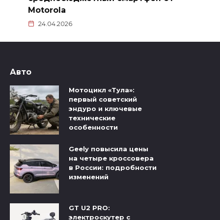
Motorola
24.04.2026
Авто
Мотоцикл «Тула»:
первый советский
эндуро и ключевые
технические
особенности
Geely повысила цены
на четыре кроссовера
в России: подробности
изменений
GT U2 PRO:
электроскутер с