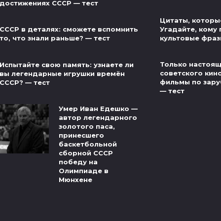
достижениях СССР — тест
Цитаты, которые
Угадайте, кому
СССР в деталях: сможете вспомнить
культовые фраз
то, что знали раньше? — тест
Только настоящ
Испытайте свою память: узнаете ли
советского кин
вы легендарные игрушки времён
фильмы по зар
СССР? — тест
— тест
Умер Иван Едешко —
автор легендарного
золотого паса,
принесшего
баскетбольной
сборной СССР
победу на
Олимпиаде в
Мюнхене