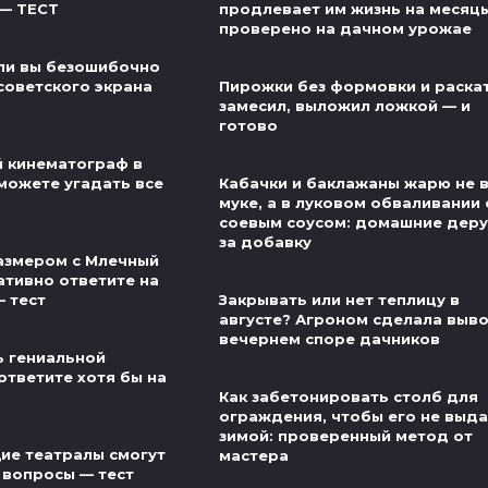
 — ТЕСТ
продлевает им жизнь на месяц
проверено на дачном урожае
ли вы безошибочно
советского экрана
Пирожки без формовки и раскат
замесил, выложил ложкой — и
готово
й кинематограф в
можете угадать все
Кабачки и баклажаны жарю не 
муке, а в луковом обваливании 
соевым соусом: домашние деру
за добавку
азмером с Млечный
ативно ответите на
— тест
Закрывать или нет теплицу в
августе? Агроном сделала выво
вечернем споре дачников
ь гениальной
ответите хотя бы на
Как забетонировать столб для
ограждения, чтобы его не выд
зимой: проверенный метод от
ие театралы смогут
мастера
 вопросы — тест