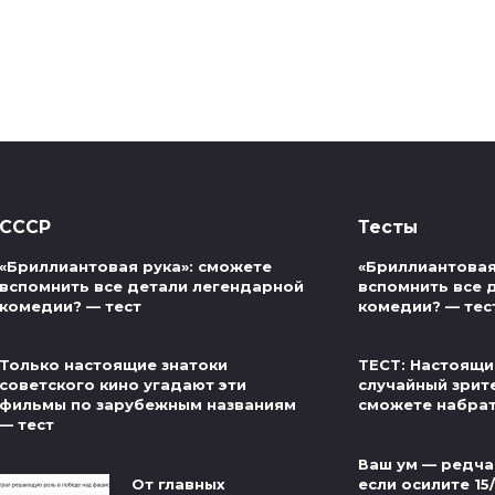
СССР
Тесты
«Бриллиантовая рука»: сможете
«Бриллиантовая
вспомнить все детали легендарной
вспомнить все 
комедии? — тест
комедии? — тес
Только настоящие знатоки
ТЕСТ: Настоящи
советского кино угадают эти
случайный зрит
фильмы по зарубежным названиям
сможете набра
— тест
Ваш ум — редча
От главных
если осилите 15