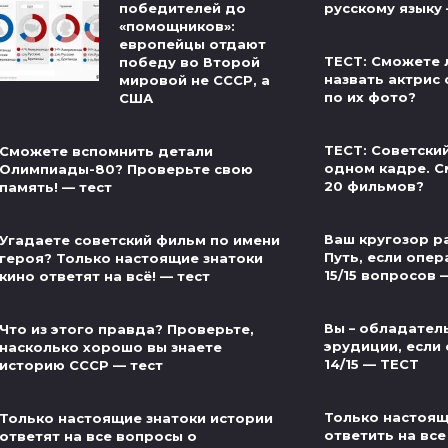
победителей до
русскому языку
«помощников»:
европейцы отдают
ТЕСТ: Сможете 
победу во Второй
назвать актрис 
мировой не СССР, а
по их фото?
США
ТЕСТ: Советски
Сможете вспомнить детали
одном кадре. С
Олимпиады-80? Проверьте свою
20 фильмов?
память! — тест
Ваш кругозор р
Угадаете советский фильм по имени
Путь, если опер
героя? Только настоящие знатоки
15/15 вопросов 
кино ответят на всё! — тест
Вы – обладател
Что из этого правда? Проверьте,
эрудиции, если 
насколько хорошо вы знаете
14/15 — ТЕСТ
историю СССР — тест
Только настоящ
Только настоящие знатоки истории
ответить на все
ответят на все вопросы о