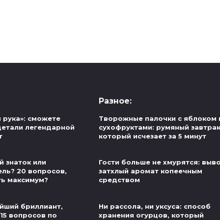
Разное:
 рука»: сможете
Творожные палочки с яблоком 
детали легендарной
сухофруктами: румяный завтрак
т
который исчезает за 5 минут
й знаток или
Гости больше не хмурятся: выв
ель? 20 вопросов,
затхлый аромат копеечным
ть максимум?
средством
йший бриллиант,
Ни рассола, ни уксуса: способ
/15 вопросов по
хранения огурцов, который