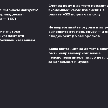
Счет за воду в августе поразит
 мы знаем наизусть!
экономных: какие изменения в
 принадлежат
оплате ЖКХ вступают в силу
ы — ТЕСТ
Не выдергивайте огурцы в авгу
ие знатоки
выполните эту процедуру — и о
о угадают эти
плодоносят до заморозков
убежным названиям
Ваша квитанция за август може
быть неправомерной: какие
пенсионеры имеют право не пл
за капремонт и мусор