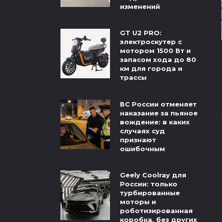
изменений
GT U2 PRO:
электроскутер с
мотором 1500 Вт и
запасом хода до 80
км для города и
трассы
ВС России отменяет
наказание за пьяное
вождение: в каких
случаях суд
признают
ошибочным
Geely Coolray для
России: только
турбированные
моторы и
роботизированная
коробка, без других