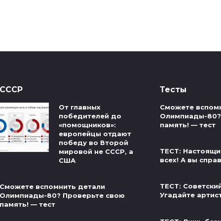
СССР
Тесты
От главных
Сможете вспом
победителей до
Олимпиады-80?
«помощников»:
память! — тест
европейцы отдают
победу во Второй
ТЕСТ: Настоящи
мировой не СССР, а
всех! А вы спра
США
ТЕСТ: Советски
Сможете вспомнить детали
Угадайте артис
Олимпиады-80? Проверьте свою
память! — тест