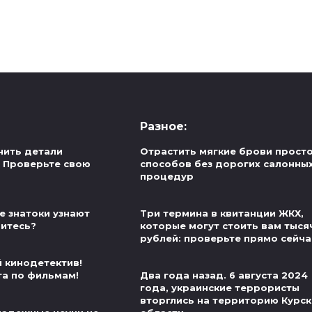
Разное:
нить детали
Отрастить мягкие брови просто
 Проверьте свою
способов без дорогих салонны
процедур
е знатоки узнают
Три термина в квитанции ЖКХ,
витесь?
которые могут стоить вам тыся
рублей: проверьте прямо сейча
й кинодетектив!
та по фильмам!
Два года назад. 6 августа 2024
года, украинские террористы
вторглись на территорию Курс