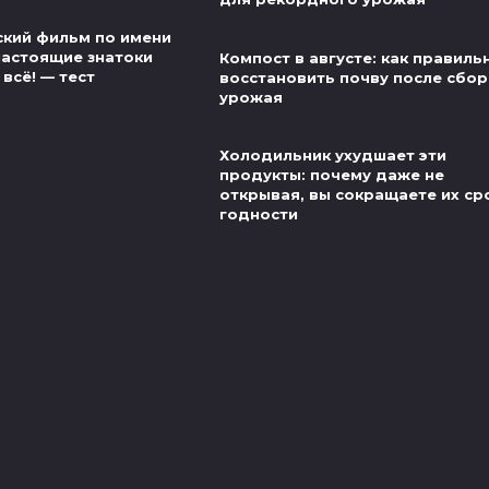
ский фильм по имени
настоящие знатоки
Компост в августе: как правиль
 всё! — тест
восстановить почву после сбор
урожая
Холодильник ухудшает эти
продукты: почему даже не
открывая, вы сокращаете их ср
годности