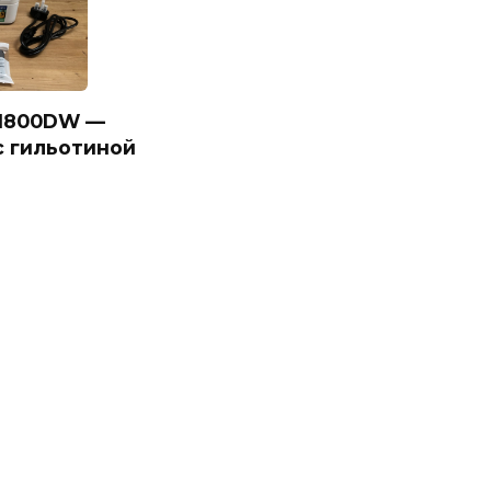
J1800DW —
 гильотиной