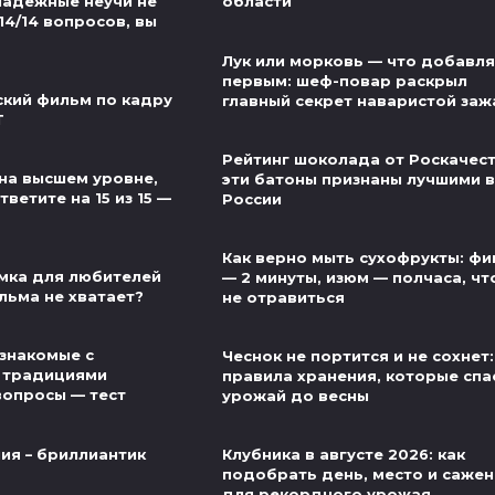
надежные неучи не
области
14/14 вопросов, вы
Лук или морковь — что добавля
первым: шеф-повар раскрыл
ский фильм по кадру
главный секрет наваристой заж
Т
Рейтинг шоколада от Роскачест
на высшем уровне,
эти батоны признаны лучшими в
ветите на 15 из 15 —
России
Как верно мыть сухофрукты: фи
мка для любителей
— 2 минуты, изюм — полчаса, ч
льма не хватает?
не отравиться
знакомые с
Чеснок не портится и не сохнет:
 традициями
правила хранения, которые спа
вопросы — тест
урожай до весны
ия – бриллиантик
Клубника в августе 2026: как
подобрать день, место и саже
для рекордного урожая