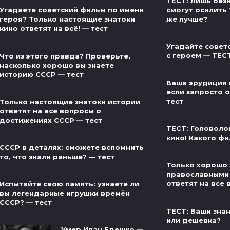
ТЕСТ: Лишь без
смогут осилить 
Угадаете советский фильм по имени
же лучше?
героя? Только настоящие знатоки
кино ответят на всё! — тест
Угадайте совет
с героем — ТЕС
Что из этого правда? Проверьте,
насколько хорошо вы знаете
историю СССР — тест
Ваша эрудиция 
если запросто от
тест
Только настоящие знатоки истории
ответят на все вопросы о
достижениях СССР — тест
ТЕСТ: Головоло
кино! Какого фи
СССР в деталях: сможете вспомнить
то, что знали раньше? — тест
Только хорошо 
православными
ответят на все 
Испытайте свою память: узнаете ли
вы легендарные игрушки времён
СССР? — тест
ТЕСТ: Ваши знан
или дешевка?
Умер Иван Едешко —