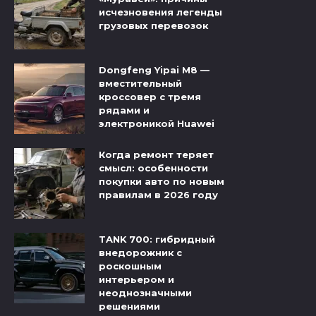
исчезновения легенды
грузовых перевозок
Dongfeng Yipai M8 —
вместительный
кроссовер с тремя
рядами и
электроникой Huawei
Когда ремонт теряет
смысл: особенности
покупки авто по новым
правилам в 2026 году
TANK 700: гибридный
внедорожник с
роскошным
интерьером и
неоднозначными
решениями