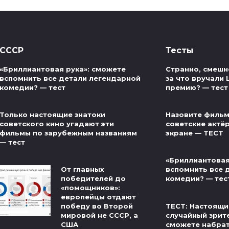
СССР
Тесты
«Бриллиантовая рука»: сможете
Странно, смешно
вспомнить все детали легендарной
за что вручали
комедии? — тест
премию? — тест
Только настоящие знатоки
Назовите фильм
советского кино угадают эти
советские актё
фильмы по зарубежным названиям
экране — ТЕСТ
— тест
«Бриллиантовая
От главных
вспомнить все 
победителей до
комедии? — тес
«помощников»:
европейцы отдают
ТЕСТ: Настоящи
победу во Второй
случайный зрит
мировой не СССР, а
сможете набра
США