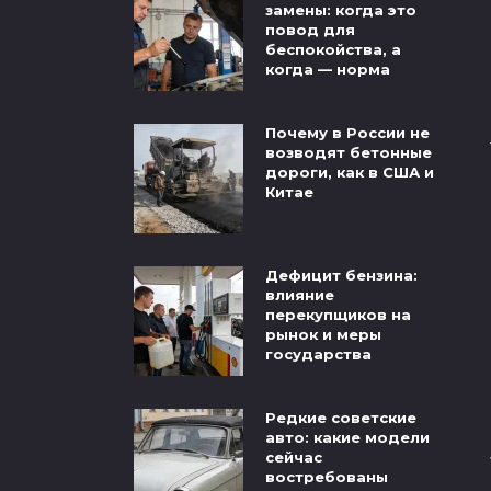
замены: когда это
повод для
беспокойства, а
когда — норма
Почему в России не
возводят бетонные
дороги, как в США и
Китае
Дефицит бензина:
влияние
перекупщиков на
рынок и меры
государства
Редкие советские
авто: какие модели
сейчас
востребованы