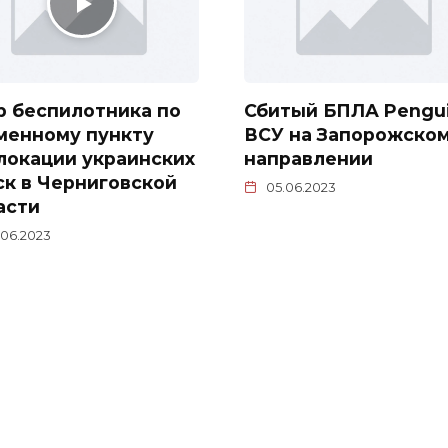
р беспилотника по
Сбитый БПЛА Pengu
менному пункту
ВСУ на Запорожско
локации украинских
направлении
ск в Черниговской
05.06.2023
асти
.06.2023