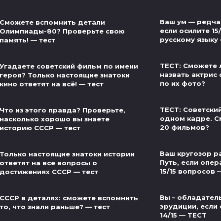
Ваш ум — редча
Сможете вспомнить детали
если осилите 15
Олимпиады-80? Проверьте свою
русскому языку
память! — тест
ТЕСТ: Сможете 
Угадаете советский фильм по имени
назвать актрис 
героя? Только настоящие знатоки
по их фото?
кино ответят на всё! — тест
ТЕСТ: Советски
Что из этого правда? Проверьте,
одном кадре. С
насколько хорошо вы знаете
20 фильмов?
историю СССР — тест
Ваш кругозор р
Только настоящие знатоки истории
Путь, если опер
ответят на все вопросы о
15/15 вопросов 
достижениях СССР — тест
Вы – обладател
СССР в деталях: сможете вспомнить
эрудиции, если 
то, что знали раньше? — тест
14/15 — ТЕСТ