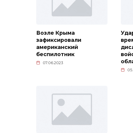
Возле Крыма
Уда
зафиксировали
вре
американский
дис
беспилотник
вой
обл
07.06.2023
05