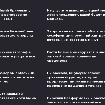
йший бриллиант,
Не упустите шанс: последний м
/15 вопросов по
лета определяет, какой будет 
 — ТЕСТ
морковь
ли вы безошибочно
Творожные палочки с яблоком 
советского экрана
сухофруктами: румяный завтрак
который исчезает за 5 минут
й кинематограф в
Гости больше не хмурятся: выв
можете угадать все
затхлый аромат копеечным
средством
азмером с Млечный
Ни рассола, ни уксуса: способ
ативно ответите на
хранения огурцов, который
— тест
продлевает им жизнь на месяц
проверено на дачном урожае
ь гениальной
ответите хотя бы на
Пирожки без формовки и раскат
замесил, выложил ложкой — и