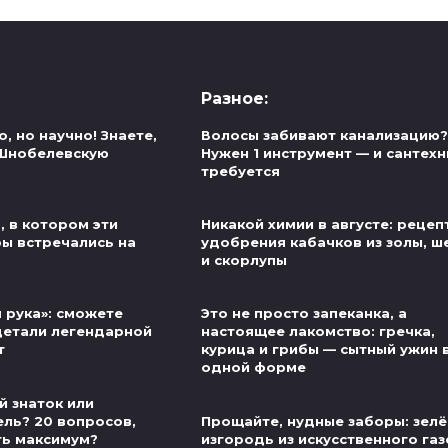
Разное:
, но научно! Знаете,
Волосы забивают канализацию?
 Шнобелевскую
Нужен 1 инструмент — и сантехн
требуется
, в котором эти
Никакой химии в августе: рецеп
ры встречались на
удобрения кабачков из золы, ш
и скорлупы
 рука»: сможете
Это не просто запеканка, а
детали легендарной
настоящее лакомство: гречка,
т
курица и грибы — сытный ужин 
одной форме
й знаток или
ель? 20 вопросов,
Прощайте, нудные заборы: зел
ть максимум?
изгородь из искусственного га