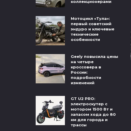
коллекционерами
Мотоцикл «Тула»:
первый советский
эндуро и ключевые
технические
особенности
Geely повысила цены
на четыре
кроссовера в
России:
подробности
изменений
GT U2 PRO:
электроскутер с
мотором 1500 Вт и
запасом хода до 80
км для города и
трассы