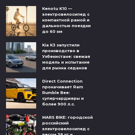
Kenotu K10 —
электровелосипед с
компактной рамой и
дальностью поездки
до 60 км
Kia K3 запустили
производство в
Узбекистане: свежая
модель и испытание
для рынка седанов
Direct Connection
прокачивает Ram
Rumble Bee:
суперчарджеры и
более 900 л.с.
MARS BIKE: городской
российский
электровелосипед с
весом 39 кг и