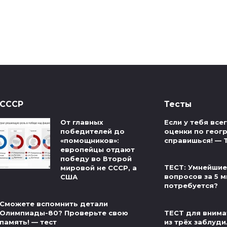
СССР
Тесты
От главных
Если у тебя вс
победителей до
оценки по геог
«помощников»:
справишься! — 
европейцы отдают
победу во Второй
ТЕСТ: Умнейшие
мировой не СССР, а
вопросов за 5 м
США
потребуется?
Сможете вспомнить детали
ТЕСТ для внима
Олимпиады-80? Проверьте свою
из трёх заблуди
память! — тест