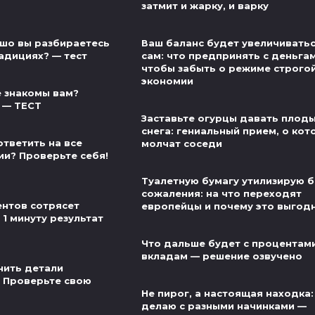
затмит и жарку, и варку
шо вы разбираетесь
Ваш баланс будет увеличивать
адициях? — тест
сам: что предпринять с деньгам
чтобы забыть о режиме строго
экономии
 знакомы вам?
 — ТЕСТ
Заставьте огурцы давать плод
снега: гениальный прием, о ко
ответить на все
молчат соседи
ии? Проверьте себя!
Туалетную бумагу утилизирую б
сожаления: на что переходят
нтов сотрясет
европейцы и почему это выгод
 1 минуту результат
Что дальше будет с процентам
вкладам — решение озвучено
нить детали
 Проверьте свою
Не пирог, а настоящая находка:
делаю с разными начинками —