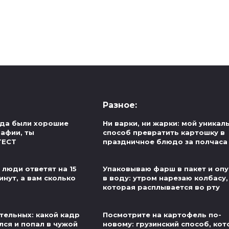
Разное:
егда были хорошие
Ни варки, ни жарки: мой уникал
рафии, ты
способ превратить картошку в
ТЕСТ
праздничное блюдо за полчаса
 люди ответят на 15
Упаковываю фарш в пакет и оп
инут, а вам сколько
в воду: утром нарезаю колбасу,
которая расплывается во рту
тельных: какой кадр
Посмотрите на картофель по-
лся и попал в чужой
новому: грузинский способ, ко