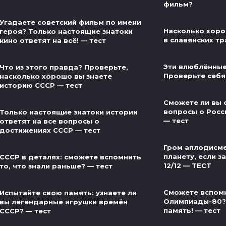
фильм?
Угадаете советский фильм по имени
Насколько хоро
героя? Только настоящие знатоки
в славянских тр
кино ответят на всё! — тест
Эти влюблённые
Что из этого правда? Проверьте,
Проверьте себя
насколько хорошо вы знаете
историю СССР — тест
Сможете ли вы 
вопросы о Росс
Только настоящие знатоки истории
— тест
ответят на все вопросы о
достижениях СССР — тест
Гром аплодисме
планету, если за
СССР в деталях: сможете вспомнить
12/12 — ТЕСТ
то, что знали раньше? — тест
Сможете вспом
Испытайте свою память: узнаете ли
Олимпиады-80?
вы легендарные игрушки времён
память! — тест
СССР? — тест