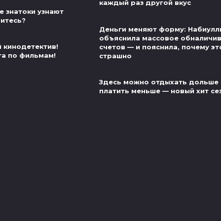
каждый раз другой вкус
е знатоки узнают
витесь?
Деньги меняют форму: Набиулл
объяснила массовое обналичи
й кинодетектив!
счетов — и пояснила, почему эт
та по фильмам!
страшно
Здесь можно отдыхать дольше 
платить меньше — новый хит се