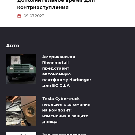
дополнительное время для
контрнаступления
09.07.2023
Авто
Американская
Rheinmetall
представит
автономную
платформу Harbinger
для ВС США
Tesla Cybertruck
перешёл с алюминия
на композит:
изменения в защите
днища
Электровелосипед