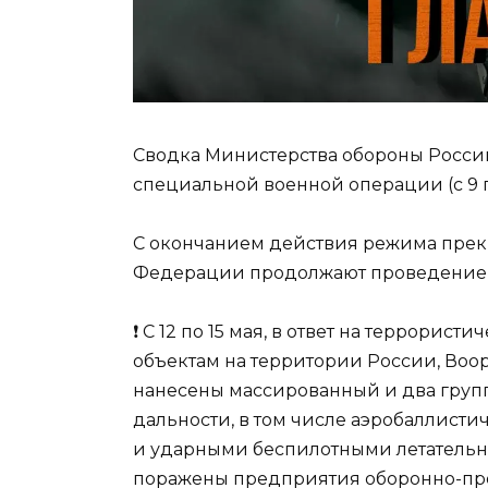
Сводка Министерства обороны Росси
специальной военной операции (с 9 по
С окончанием действия режима пре
Федерации продолжают проведение 
❗️ С 12 по 15 мая, в ответ на террори
объектам на территории России, В
нанесены массированный и два груп
дальности, в том числе аэробаллист
и ударными беспилотными летательны
поражены предприятия оборонно-пр