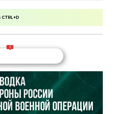
и
CTRL+D
2