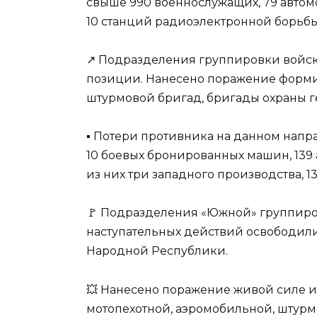
свыше 990 военнослужащих, 79 автом
10 станций радиоэлектронной борьбы
↗️ Подразделения группировки войск
позиции. Нанесено поражение форми
штурмовой бригад, бригады охраны г
▪️ Потери противника на данном нап
10 боевых бронированных машин, 139
из них три западного производства, 
🚩 Подразделения «Южной» группиров
наступательных действий освободил
Народной Республики.
💥 Нанесено поражение живой силе и
мотопехотной, аэромобильной, штурм