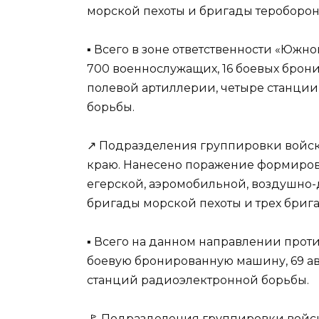
морской пехоты и бригады тероборон
▪️ Всего в зоне ответственности «Юж
700 военнослужащих, 16 боевых брон
полевой артиллерии, четыре станци
борьбы.
↗️ Подразделения группировки войс
краю. Нанесено поражение формиров
егерской, аэромобильной, воздушно-
бригады морской пехоты и трех бриг
▪️ Всего на данном направлении прот
боевую бронированную машину, 69 ав
станций радиоэлектронной борьбы.
🚩 Подразделения группировки войс