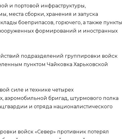
ной и портовой инфраструктуры,
, места сборки, хранения и запуска
склады боеприпасов, горючего, а также пункты
вооруженных формирований и иностранных
действий подразделений группировки войск
селенным пунктом Чайковка Харьковской
вой силе и технике четырех
х, аэромобильной бригад, штурмового полка
ацгвардии и отряда националистического
пировки войск «Север» противник потерял