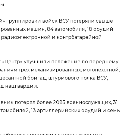
ы.
ной» группировки войск ВСУ потеряли свыше
ированных машин, 84 автомобиля, 18 орудий
и радиоэлектронной и контрбатарейной
к «Центр» улучшили положение по переднему
аниям трех механизированных, мотопехотной,
десантной бригад, штурмового полка ВСУ,
ад нацгвардии.
ивник потерял более 2085 военнослужащих, 31
томобилей, 13 артиллерийских орудий и семь
к «Восток» продолжили продвижение в