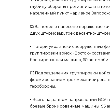
глубину обороны противника и в те
населенный пункт Чаривное Запорожс
💥 За неделю нанесено поражение жи
двух штурмовых, трех десантно-штур
▪️ Потери украинских вооруженных ф
группировки войск «Восток» составил
бронированная машина, 60 автомоби
💥 Подразделения группировки войс
формированиям трех механизированн
теробороны.
▪️ Всего на данном направлении ВСУ 
боевые бронированные машины, 95 ав