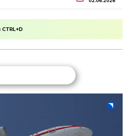
02.06.2026
и
CTRL+D