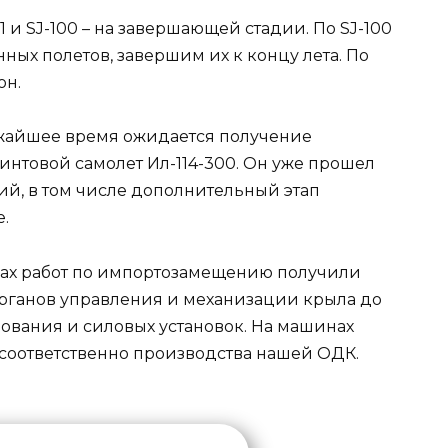
и SJ-100 – на завершающей стадии. По SJ-100
ых полетов, завершим их к концу лета. По
он.
лижайшее время ожидается получение
интовой самолет Ил-114-300. Он уже прошел
й, в том числе дополнительный этап
.
ках работ по импортозамещению получили
 органов управления и механизации крыла до
ования и силовых установок. На машинах
 соответственно производства нашей ОДК.