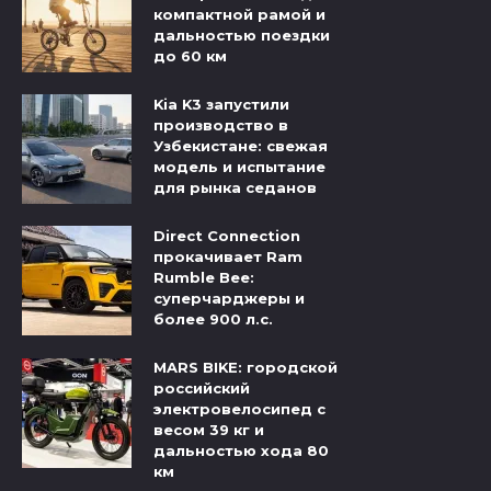
компактной рамой и
дальностью поездки
до 60 км
Kia K3 запустили
производство в
Узбекистане: свежая
модель и испытание
для рынка седанов
Direct Connection
прокачивает Ram
Rumble Bee:
суперчарджеры и
более 900 л.с.
MARS BIKE: городской
российский
электровелосипед с
весом 39 кг и
дальностью хода 80
км