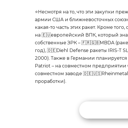
⭐️Несмотря на то, что эти закупки пр
армии США и ближневосточных союзник
какая-то часть этих ракет. Кроме того
на 🇪🇺европейский ВПК, который зн
собственные ЗРК – 🇫🇷🇬🇧MBDA (раке
год), 🇩🇪Diehl Defense ракеты IRIS-T 
2000). Также в Германии планируетс
Patriot – на совместном предприятии 
совместном заводе 🇩🇪🇺🇸Rheinmetal
проработки).