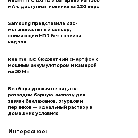
Redmi 17 с 120 Гц и батареей на 7500
мАч: доступная новинка за 220 евро
Samsung представила 200-
мегапиксельный сенсор,
снимающий HDR без склейки
кадров
Realme 16x: бюджетный смартфон с
мощным аккумулятором и камерой
на 50 Мп
Без бора урожая не видать:
разводим борную кислоту для
завязи баклажанов, огурцов и
перчиков — идеальный раствор в
домашних условиях
Интересное: