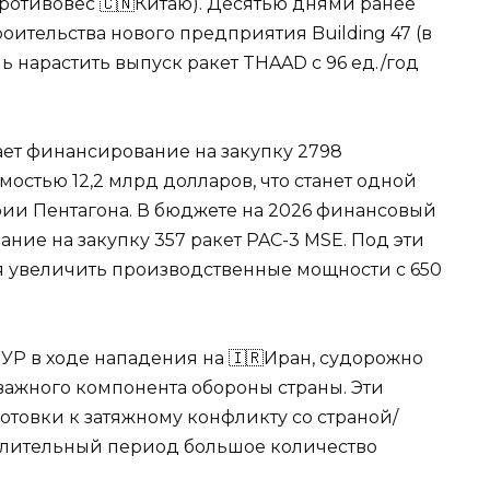
противовес 🇨🇳Китаю). Десятью днями ранее
роительства нового предприятия Building 47 (в
ь нарастить выпуск ракет THAAD с 96 ед./год
ает финансирование на закупку 2798
имостью 12,2 млрд долларов, что станет одной
рии Пентагона. В бюджете на 2026 финансовый
ие на закупку 357 ракет PAC-3 MSE. Под эти
ся увеличить производственные мощности с 650
УР в ходе нападения на 🇮🇷Иран, судорожно
важного компонента обороны страны. Эти
отовки к затяжному конфликту со страной/
длительный период большое количество