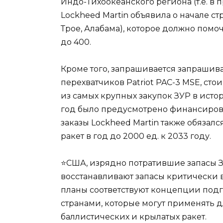
Индо-Тихоокеанского региона (т.е. в 
Lockheed Martin объявила о начале ст
Трое, Алабама), которое должно помоч
до 400.
Кроме того, запрашивается запрашив
перехватчиков Patriot PAC-3 MSE, сто
из самых крупных закупок ЗУР в исто
год было предусмотрено финансирован
заказы Lockheed Martin также обязал
ракет в год до 2000 ед. к 2033 году.
⭐США, изрядно потратившие запасы З
восстанавливают запасы критически 
планы соответствуют концепции подг
странами, которые могут применять 
баллистических и крылатых ракет.