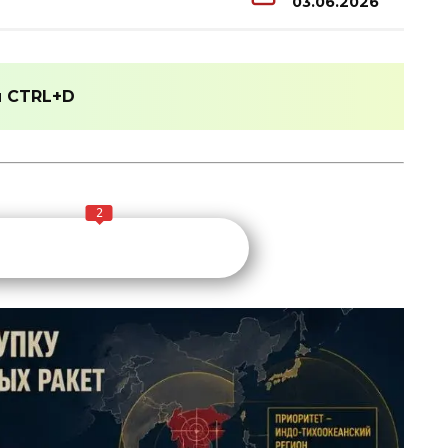
03.06.2026
и
CTRL+D
2