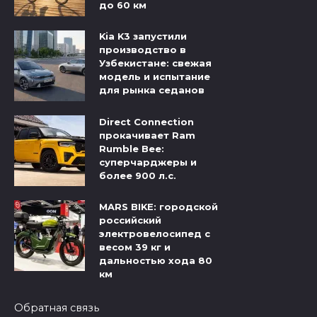
до 60 км
Kia K3 запустили
производство в
Узбекистане: свежая
модель и испытание
для рынка седанов
Direct Connection
прокачивает Ram
Rumble Bee:
суперчарджеры и
более 900 л.с.
MARS BIKE: городской
российский
электровелосипед с
весом 39 кг и
дальностью хода 80
км
Обратная связь