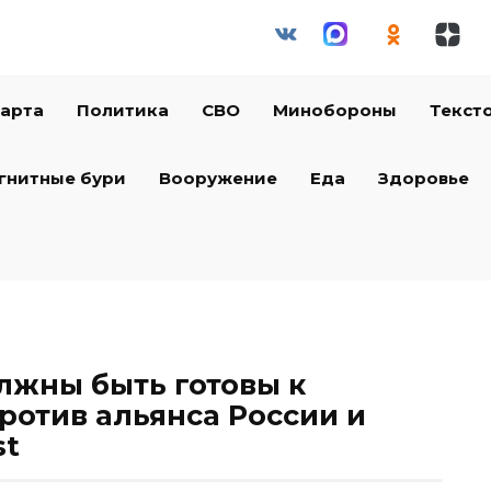
арта
Политика
СВО
Минобороны
Текст
гнитные бури
Вооружение
Еда
Здоровье
лжны быть готовы к
ротив альянса России и
st