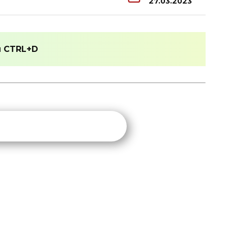
27.03.2023
и
CTRL+D