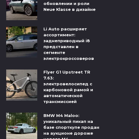
обновлении и роли
Neue Klasse в дизайне
Li Auto расширяет
ассортимент:
заднеприводный i8
представлен в
сегменте
электрокроссоверов
Flyer G1 Upstreet TR
7.63:
электровелосипед с
карбоновой рамой и
автоматической
трансмиссией
BMW M4 Maloo:
уникальный пикап на
базе спорткупе продан
на аукционе дороже
нового M4