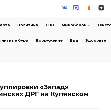
арта
Политика
СВО
Минобороны
Текст
гнитные бури
Вооружение
Еда
Здоровье
руппировки «Запад»
инских ДРГ на Купянском