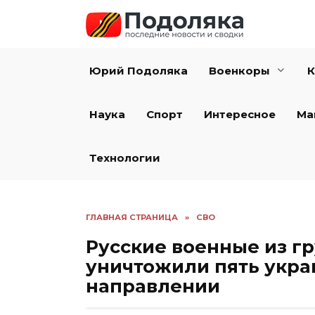
Перейти
к
содержанию
Юрий Подоляка
Военкоры
К
Наука
Спорт
Интересное
Ма
Технологии
ГЛАВНАЯ СТРАНИЦА
»
СВО
Русские военные из г
уничтожили пять укра
направлении