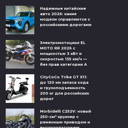
Надежные китайские
авто 2026: какие
модели справляются с
российскими дорогами
Электромотоцикл EL
MOTO RR 2026 с
мощностью 3 кВт и
скоростью 135 км/ч —
без прав категории А
CityCoCo Trike GT X11:
до 120 км запаса хода
и грузоподъемность
200 кг для российских
дорог
Morbidelli C252V: новый
250-см³ круизер с
ременным приводом и
высококлассными