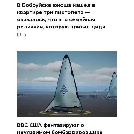
В Бобруйске юноша нашел в
квартире три пистолета —
оказалось, что это семейная
реликвия, которую прятал дядя
0
ВВС США фантазируют о
неуязвимом бомбардировщике