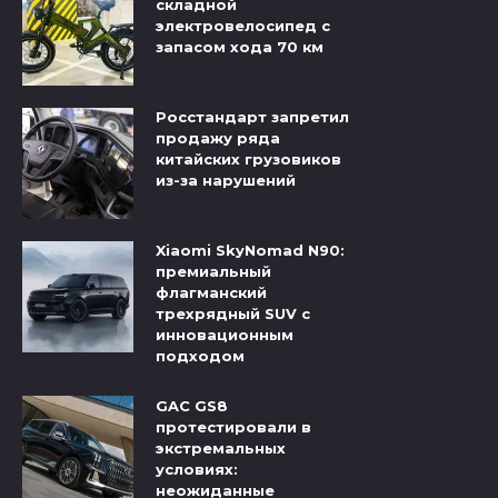
складной
электровелосипед с
запасом хода 70 км
Росстандарт запретил
продажу ряда
китайских грузовиков
из-за нарушений
Xiaomi SkyNomad N90:
премиальный
флагманский
трехрядный SUV с
инновационным
подходом
GAC GS8
протестировали в
экстремальных
условиях:
неожиданные