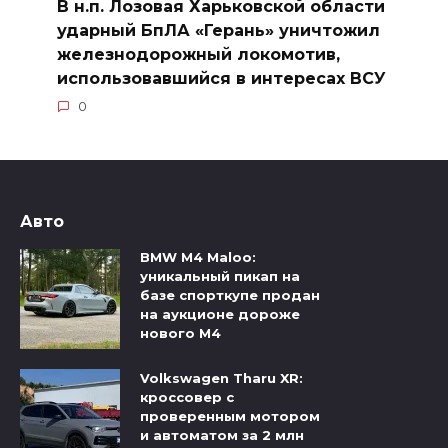
В н.п. Лозовая Харьковской области
ударный БпЛА «Герань» уничтожил
железнодорожный локомотив,
использовавшийся в интересах ВСУ
0
Авто
BMW M4 Maloo:
уникальный пикап на
базе спорткупе продан
на аукционе дороже
нового M4
Volkswagen Tharu XR:
кроссовер с
проверенным мотором
и автоматом за 2 млн