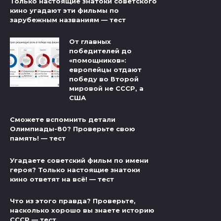
Только настоящие знатоки советского
кино угадают эти фильмы по
зарубежным названиям — тест
От главных
победителей до
«помощников»:
европейцы отдают
победу во Второй
мировой не СССР, а
США
Сможете вспомнить детали
Олимпиады-80? Проверьте свою
память! — тест
Угадаете советский фильм по имени
героя? Только настоящие знатоки
кино ответят на всё! — тест
Что из этого правда? Проверьте,
насколько хорошо вы знаете историю
СССР — тест