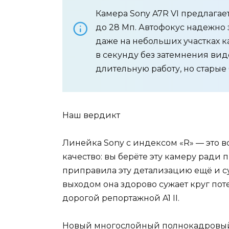
Камера Sony A7R VI предлагае
до 28 Мп. Автофокус надежно з
даже на небольших участках к
в секунду без затемнения ви
длительную работу, но старые
Наш вердикт
Линейка Sony с индексом «R» — это 
качество: вы берёте эту камеру ради п
приправила эту детализацию ещё и 
выходом она здорово сужает круг по
дорогой репортажной A1 II.
Новый многослойный полнокадровый с