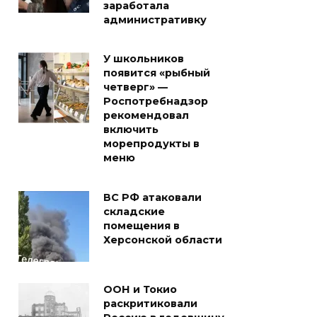
заработала
административку
У школьников
появится «рыбный
четверг» —
Роспотребнадзор
рекомендовал
включить
морепродукты в
меню
ВС РФ атаковали
складские
помещения в
Херсонской области
ООН и Токио
раскритиковали