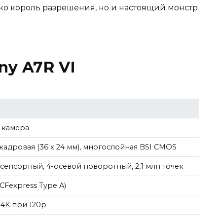
лько король разрешения, но и настоящий монстр
ny A7R VI
 камера
кадровая (36 x 24 мм), многослойная BSI CMOS
сенсорный, 4-осевой поворотный, 2,1 млн точек
 CFexpress Type A)
/ 4K при 120p