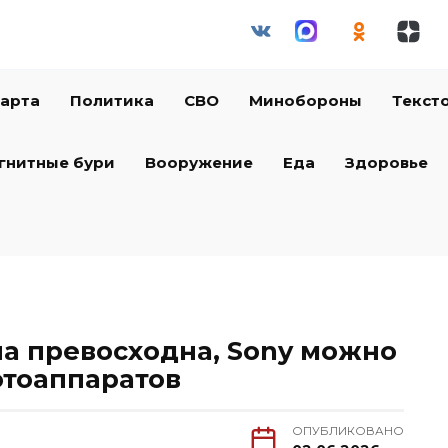
арта
Политика
СВО
Минобороны
Текст
гнитные бури
Вооружение
Еда
Здоровье
на превосходна, Sony можно
отоаппаратов
ОПУБЛИКОВАНО