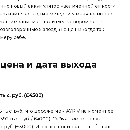
шенно новый аккумулятор увеличенной ёмкости.
ась найти хоть один минус, и у меня не вышло.
утствие записи с открытым затвором (open
 безоговорочные 5 звёзд. Я ещё никогда так
амеру себе.
 цена и дата выхода
ыс. руб. (£4500).
5 тыс. руб., что дороже, чем A7R V на момент её
≈392 тыс. руб. / £4000). Сейчас же прошлую
. руб. (£3000). И всё же новинка — это больше,