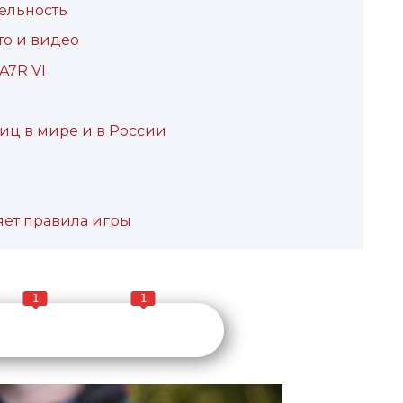
тельность
то и видео
A7R VI
иц в мире и в России
яет правила игры
1
1