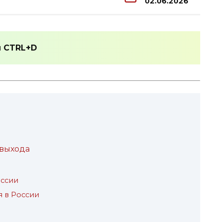
02.06.2026
и
CTRL+D
 выхода
ссии
 в России