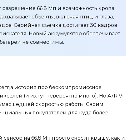
т разрешение 66,8 Мп и возможность кропа
ахватывает объекты, включая птиц и глаза,
адра. Серийная съемка достигает 30 кадров
доискателя. Новый аккумулятор обеспечивает
 батареи не совместимы.
всегда история про бескомпромиссное
икселей (и их тут невероятно много). Но A7R VI
сумасшедшей скоростью работы. Своим
тенциальных покупателей для куда более
енсор на 66,8 Мп просто сносит крышу, как и