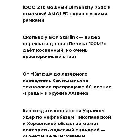
iQOO Z11: мощный Dimensity 7500 и
стильный AMOLED экран с узкими
рамками
Сколько у ВСУ Starlink — видео
перехвата дрона «Лелека-100М2»
даёт косвенный, но очень
красноречивый ответ
От «Катюш» до лазерного
наведения: Как испанские
технологии превращают 60-летние
«Грады» в оружие XXI века
Как создать коллапс на Украине:
Удар по нефтебазам Николаевской
и Херсонской областей может
повторить одесский сценарий —
объекты целы и уязвимы