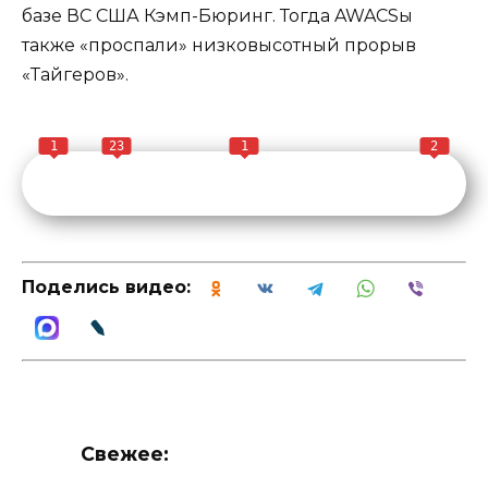
базе ВС США Кэмп-Бюринг. Тогда AWACSы
также «проспали» низковысотный прорыв
«Тайгеров».
1
23
1
2
Поделись видео:
Свежее: