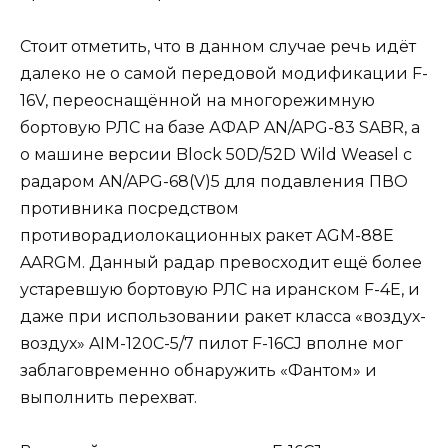
Стоит отметить, что в данном случае речь идёт
далеко не о самой передовой модификации F-
16V, переоснащённой на многорежимную
бортовую РЛС на базе АФАР AN/APG-83 SABR, а
о машине версии Block 50D/52D Wild Weasel c
радаром AN/APG-68(V)5 для подавления ПВО
противника посредством
противорадиолокационных ракет AGM-88E
AARGM. Данный радар превосходит ещё более
устаревшую бортовую РЛС на иранском F-4E, и
даже при использовании ракет класса «воздух-
воздух» AIM-120C-5/7 пилот F-16CJ вполне мог
заблаговременно обнаружить «Фантом» и
выполнить перехват.