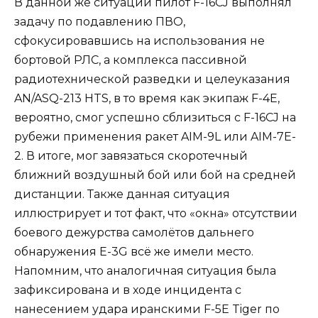
В данной же ситуации пилот F-16CJ выполнял
задачу по подавлению ПВО,
сфокусировавшись на использования не
бортовой РЛС, а комплекса пассивной
радиотехнической разведки и целеуказания
AN/ASQ-213 HTS, в то время как экипаж F-4E,
вероятно, смог успешно сблизиться с F-16CJ на
рубежи применения ракет AIM-9L или AIM-7E-
2. В итоге, мог завязаться скоротечный
ближний воздушный бой или бой на средней
дистанции. Также данная ситуация
иллюстрирует и тот факт, что «окна» отсутствии
боевого дежурства самолётов дальнего
обнаружения E-3G всё же имели место.
Напомним, что аналогичная ситуация была
зафиксирована и в ходе инцидента с
нанесением удара иранскими F-5E Tiger по