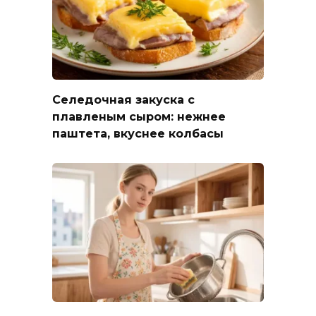
Селедочная закуска с
плавленым сыром: нежнее
паштета, вкуснее колбасы