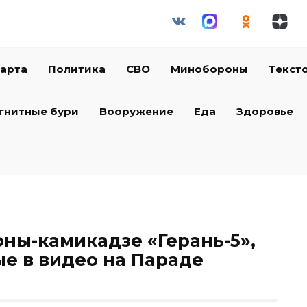
арта
Политика
СВО
Минобороны
Текст
гнитные бури
Вооружение
Еда
Здоровье
ны-камикадзе «Герань-5»,
е в видео на Параде