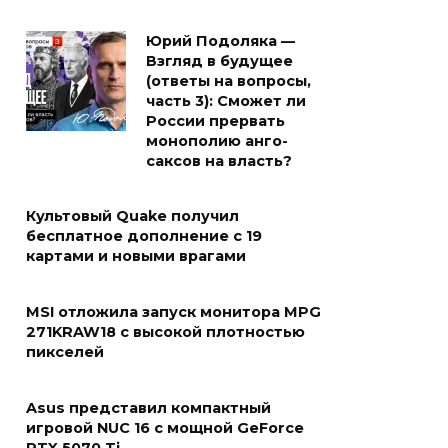
Юрий Подоляка —
Взгляд в будущее
(ответы на вопросы,
часть 3): Сможет ли
России прервать
монополию анго-
саксов на власть?
Культовый Quake получил
бесплатное дополнение с 19
картами и новыми врагами
MSI отложила запуск монитора MPG
271KRAW18 с высокой плотностью
пикселей
Asus представил компактный
игровой NUC 16 с мощной GeForce