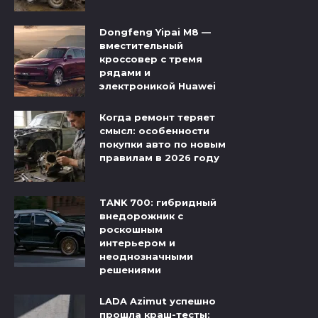
Dongfeng Yipai M8 —
вместительный
кроссовер с тремя
рядами и
электроникой Huawei
Когда ремонт теряет
смысл: особенности
покупки авто по новым
правилам в 2026 году
TANK 700: гибридный
внедорожник с
роскошным
интерьером и
неоднозначными
решениями
LADA Azimut успешно
прошла краш-тесты: