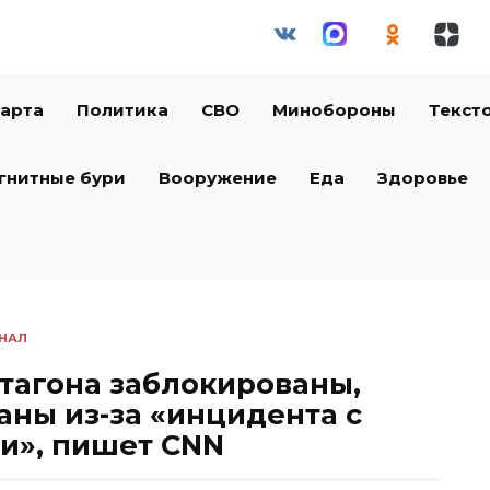
арта
Политика
СВО
Минобороны
Текст
гнитные бури
Вооружение
Еда
Здоровье
НАЛ
тагона заблокированы,
аны из-за «инцидента с
и», пишет CNN