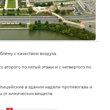
блему с качеством воздуха.
о второго по пятый этажи и с четвертого по
олицейские в здании надели противогазы и
 от химических веществ.
5