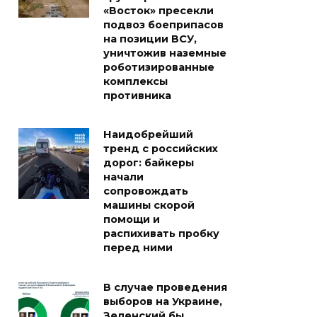
«Восток» пресекли
подвоз боеприпасов
на позиции ВСУ,
уничтожив наземные
роботизированные
комплексы
противника
Наидобрейший
тренд с российских
дорог: байкеры
начали
сопровождать
машины скорой
помощи и
распихивать пробку
перед ними
В случае проведения
выборов на Украине,
Зеленский бы