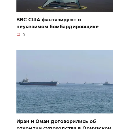
ВВС США фантазируют о
неуязвимом бомбардировщике
0
Иран и Оман договорились об
открытии судоходства в Ормузском