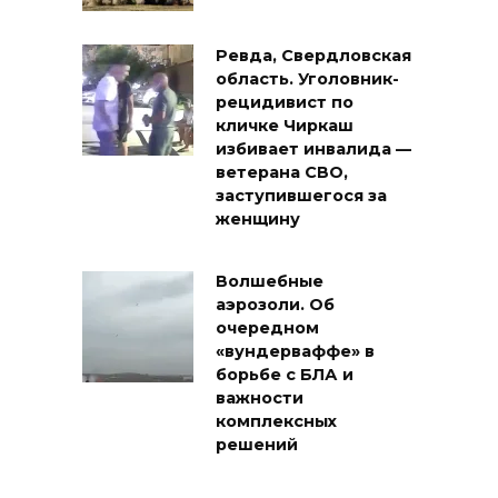
Ревда, Свердловская
область. Уголовник-
рецидивист по
кличке Чиркаш
избивает инвалида —
ветерана СВО,
заступившегося за
женщину
Волшебные
аэрозоли. Об
очередном
«вундерваффе» в
борьбе с БЛА и
важности
комплексных
решений