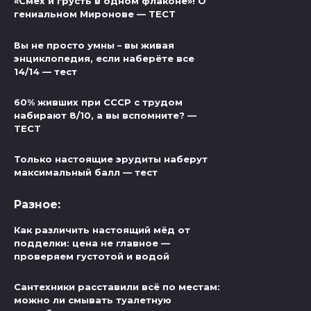
«Смех и грусть в одном флаконе»! О
гениальном Миронове — ТЕСТ
Вы не просто умны – вы живая
энциклопедия, если наберёте все
14/14 — тест
60% живших при СССР с трудом
набирают 8/10, а вы вспомните? —
ТЕСТ
Только настоящие эрудиты наберут
максимальный балл — тест
Разное:
Как различить настоящий мёд от
подделки: цена не главное —
проверяем густотой и водой
Сантехники расставили всё по местам:
можно ли смывать туалетную