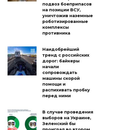
подвоз боеприпасов
на позиции ВСУ,
уничтожив наземные
роботизированные
комплексы
противника
Наидобрейший
тренд с российских
дорог: байкеры
начали
сопровождать
машины скорой
помощи и
распихивать пробку
перед ними
В случае проведения
выборов на Украине,
Зеленский бы
проиграл во втором