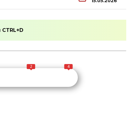
15.05.2026
и
CTRL+D
2
4