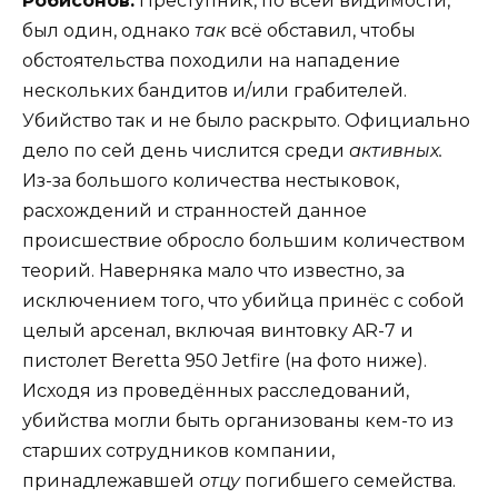
Робисонов.
Преступник, по всей видимости,
был один, однако
так
всё обставил, чтобы
обстоятельства походили на нападение
нескольких бандитов и/или грабителей.
Убийство так и не было раскрыто. Официально
дело по сей день числится среди
активных.
Из-за большого количества нестыковок,
расхождений и странностей данное
происшествие обросло большим количеством
теорий. Наверняка мало что известно, за
исключением того, что убийца принёс с собой
целый арсенал, включая винтовку AR-7 и
пистолет Beretta 950 Jetfire (на фото ниже).
Исходя из проведённых расследований,
убийства могли быть организованы кем-то из
старших сотрудников компании,
принадлежавшей
отцу
погибшего семейства.