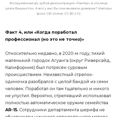
Вооружённая до зубов демонстрация «Пантер» в столице
штата Вашингтон. А вот у вас бы они вызвали доверие? (Авторы
фото CIR Online, CC BY 2.0)
Факт 4, или «Когда поработал
профессионал (но это не точно)»
Относительно недавно, в 2020-м году, тихий
маленький городок Агуанга (округ Риверсайд,
Калифорния) был потрясён суровым
происшествием. Неизвестный стрелок-
одиночка разобрался с
целой
бандой из семи
человек. Поработал он там тщательно и никого
не упустил. Вероятно, стрелявший использовал
полностью автоматическое оружие семейства
AR-15.
Сотрудники департамента шерифа не
обнаружили никакого
определённого
мотива.