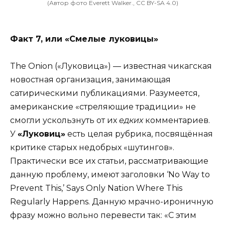
(Автор фото Everett Walker., CC BY-SA 4.0)
Факт 7, или «Смелые луковицы»
The Onion («Луковица») — известная чикагская
новостная организация, занимающая
сатирическими публикациями. Разумеется,
американские «стреляющие традиции» не
смогли ускользнуть от их
едких
комментариев.
У
«Луковиц»
есть целая рубрика, посвящённая
критике старых недобрых «шутингов».
Практически все их статьи, рассматривающие
данную проблему, имеют заголовки ‘No Way to
Prevent This,’ Says Only Nation Where This
Regularly Happens. Данную мрачно-ироничную
фразу можно вольно перевести так: «С этим